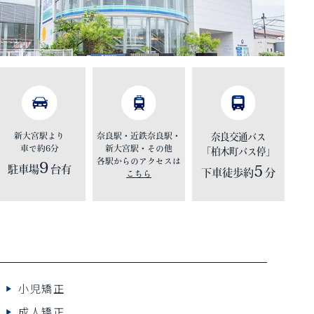
新大宮駅より
奈良駅・近鉄奈良駅・
奈良交通バス
車で約6分
新大宮駅・その他
「柏木町バス停」
各駅からのアクセスは
9
5
駐車場
台有
下車徒歩約
分
こちら
小児矯正
成人矯正