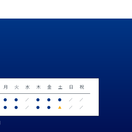
月
火
水
木
金
土
日
祝
●
●
／
●
●
●
／
／
●
●
／
●
●
▲
／
／
日