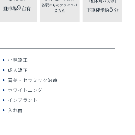
「柏木町バス停」
各駅からのアクセスは
9
5
駐車場
台有
下車徒歩約
分
こちら
小児矯正
成人矯正
審美・セラミック治療
ホワイトニング
インプラント
入れ歯