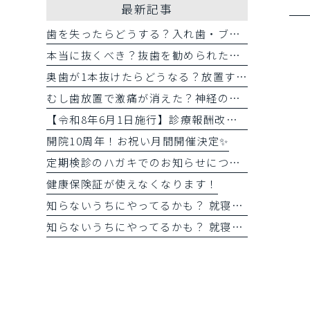
最新記事
歯を失ったらどうする？入れ歯・ブリッジ・人工歯根を50代女性目線で比較
本当に抜くべき？抜歯を勧められた方のセカンドオピニオンと選択肢
奥歯が1本抜けたらどうなる？放置するリスクと噛み合わせへの影響
むし歯放置で激痛が消えた？神経の悪化サインと痛みの少ない治療法
【令和8年6月1日施行】診療報酬改定に伴う窓口負担金の変更について
開院10周年！お祝い月間開催決定✨
定期検診のハガキでのお知らせについて
健康保険証が使えなくなります！
知らないうちにやってるかも？ 就寝中の歯ぎしり・食いしばり【後編】
知らないうちにやってるかも？ 就寝中の歯ぎしり・食いしばり 【前編】